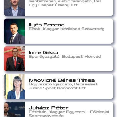
mentáltréner, életút támogató, Kell
Egy Csapat Élmény Kft
Ilyés Ferenc
Elnök, Magyar Kézilabda Szövetség
Imre Géza
Sportigazgató, Budapesti Honvéd
Ivkovicné Béres Tímea
Ügyvezető Igazgató, Kecskeméti
Junior Sport Nonprofit Kft
Juhász Péter
Főtitkár, Magyar Egyetemi – Főiskolai
Sportszövetség