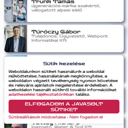
Trunk Tamás
újgenerációs-márka szakértő,
válogatott alpesi síelő
Túróczy Gábor
Tulajdonos, Ügyvezető, Webpont
Informatikai Kft
Várhegyi Benjámin
Sütik kezelése
Söprögető Kocsi
Weboldalunkon sütiket használunk a weboldal
működtetése, használatának megkönnyítése, a
weboldalon végzett tevékenység nyomon követése
és releváns ajánlatok megjelenítése érdekében. A
weboldalon használt sütikről további információkat
Vatai Gabriella
adatkezelési tájékoztatónkban
találsz.
Ügyvezető Igazgató, Magyar
Röplabda Szövetség
ELFOGADOM A JAVASOLT
SÜTIKET
Sütibeállítások módosítása
-
Nem fogadom el
Vattay Richárd
Igazgató, Water & Soil Kft