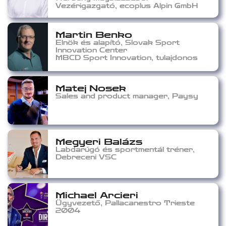
Vezérigazgató, ecoplus Alpin GmbH
Martin Benko
Elnök és alapító, Slovak Sport
Innovation Center
MBCD Sport Innovation, tulajdonos
Matej Nosek
Sales and product manager, Paysy
Megyeri Balázs
Labdarúgó és sportmentál tréner,
Debreceni VSC
Michael Arcieri
Ügyvezető, Pallacanestro Trieste
2004