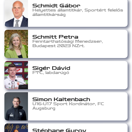
Schmidt Gábor
Helyettes államtitkár, Sportért felelős
államtitkárság
Schmitt Petra
Fenntarthatósági Menedzser,
Budapest 2023 NZrt.
Sigér Dávid
FTC, labdarúgó
Simon Kaltenbach
U16-U17 Sport Kordinátor, FC
Augsburg
Stéphane Gurov