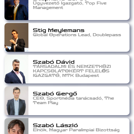
Ügyvezető Igazgató, Top Five
Management
Stig Meylemans
Global Operations Lead, Doublepass
Szabó Dávid
TÁRSADALMI ÉS NEMZETKÖZI
KAPCSOLATOKÉRT FELELŐS
IGAZGATÓ, MTK Budapest
Szabó Gergő
CEO, Sportmédia tanácsadó, The
Team Play
Szabó László
Elnök, Magyar Paralimpiai Bizottság