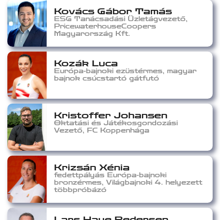
Kovács Gábor Tamás
ESG Tanácsadási Üzletágvezető,
PricewaterhouseCoopers
Magyarország Kft.
Kozák Luca
Európa-bajnoki ezüstérmes, magyar
bajnok csúcstartó gátfutó
Kristoffer Johansen
Oktatási és Játékosgondozási
Vezető, FC Koppenhága
Krizsán Xénia
fedettpályás Európa-bajnoki
bronzérmes, Világbajnoki 4. helyezett
többpróbázó
Lars Haue Pedersen