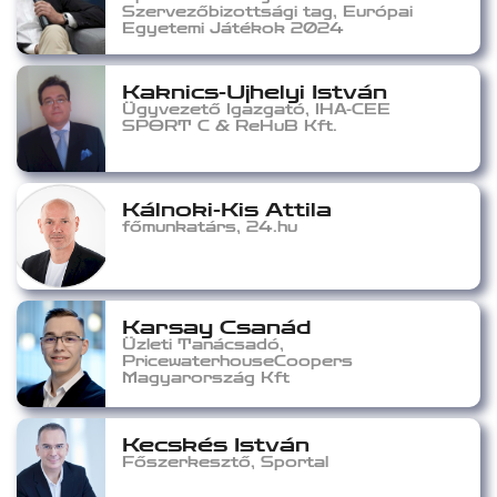
Szervezőbizottsági tag, Európai
Egyetemi Játékok 2024
Kaknics-Ujhelyi István
Ügyvezető Igazgató, IHA-CEE
SPORT C & ReHuB Kft.
Kálnoki-Kis Attila
főmunkatárs, 24.hu
Karsay Csanád
Üzleti Tanácsadó,
PricewaterhouseCoopers
Magyarország Kft
Kecskés István
Főszerkesztő, Sportal