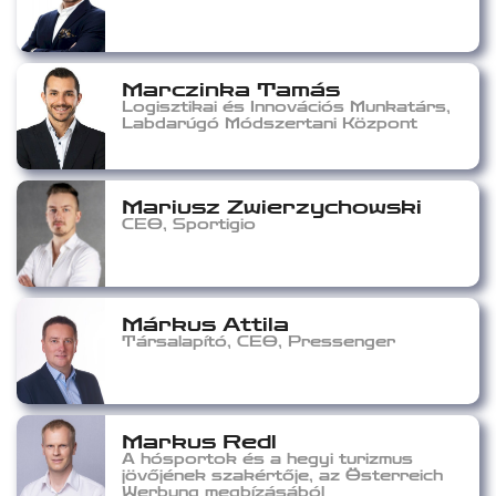
Marczinka Tamás
Logisztikai és Innovációs Munkatárs,
Labdarúgó Módszertani Központ
Mariusz Zwierzychowski
CEO, Sportigio
Márkus Attila
Társalapító, CEO, Pressenger
Markus Redl
A hósportok és a hegyi turizmus
jövőjének szakértője, az Österreich
Werbung megbízásából