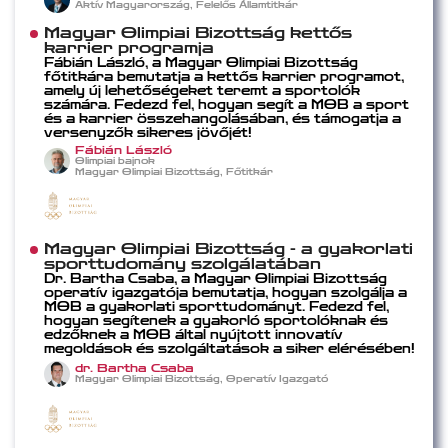
Aktív Magyarország, Felelős Államtitkár
Magyar Olimpiai Bizottság kettős
karrier programja
Fábián László, a Magyar Olimpiai Bizottság
főtitkára bemutatja a kettős karrier programot,
amely új lehetőségeket teremt a sportolók
számára. Fedezd fel, hogyan segít a MOB a sport
és a karrier összehangolásában, és támogatja a
versenyzők sikeres jövőjét!
Fábián László
Olimpiai bajnok
Magyar Olimpiai Bizottság, Főtitkár
Magyar Olimpiai Bizottság - a gyakorlati
sporttudomány szolgálatában
Dr. Bartha Csaba, a Magyar Olimpiai Bizottság
operatív igazgatója bemutatja, hogyan szolgálja a
MOB a gyakorlati sporttudományt. Fedezd fel,
hogyan segítenek a gyakorló sportolóknak és
edzőknek a MOB által nyújtott innovatív
megoldások és szolgáltatások a siker elérésében!
dr. Bartha Csaba
Magyar Olimpiai Bizottság, Operatív Igazgató