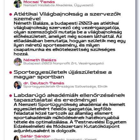
Mocsai Tamás
Nemzeti Kézilabda Akadémia, Ügyvezető
Atlétikai Világbajnokság a szervezők
szemével
Németh Balázs, a budapesti 2023-as atlétikai
világbajnokság szervező cég vezérigazgatója,
olyan szemszögből mutatja be a világbajnokság
előkészületeit, amelyet még sosem láthattál. Az
előadásában bemutatja, hogyan születik meg egy
ilyen méretű sportesemény, és milyen
csapatmunka és elkötelezettség szükséges
hozzá.
Németh Balázs
Budapest 2023 Nonprofit Zrt, Vezérigazgató
Sportegyesületek újjászületése a
magyar sportban
dr. Deutsch Tamás
Sportegyesületek Országos Szövetsége, Elnök
Labdarúgó akadémiák ellenőrzésének
tapasztalatai és eredményei
A Nemzeti Sportügynökség akadémiai és kiemelt
egyesületekért felelős igazgatója, legfőbb
feladatai közé tartozik az államilag elismert
sportakadémiák működésének hatékonyabbá
tétele és optimalizálása. A Testnevelési Egyetem
Edzéselméleti és Módszertani Kutatóközpont
adjunktusaként is dolgozik.
Sáfár Sándor
Nemzeti Sportügynökség, Igazgató - Kiemelt