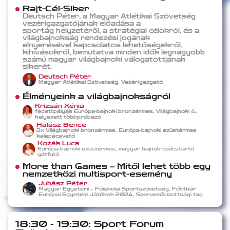
Rajt-Cél-Siker
Deutsch Péter, a Magyar Atlétikai Szövetség
vezérigazgatójának előadása a
sportág helyzetéről, a stratégiai célokról,
és
a
világbajnokság rendezési jogának
elnyerésével kapcsolatos lehetőségekről,
kihívásokról, bemutatva minden idők legnagyobb
számú magyar világbajnoki válogatottjának
sikerét.
Deutsch Péter
Magyar Atlétikai Szövetség, Vezérigazgató
Élményeink a világbajnokságról
Krizsán Xénia
fedettpályás Európa-bajnoki bronzérmes, Világbajnoki 4.
helyezett többpróbázó
Halász Bence
2x Világbajnoki bronzérmes, Európa-bajnoki ezüstérmes
kalapácsvető
Kozák Luca
Európa-bajnoki ezüstérmes, magyar bajnok csúcstartó
gátfutó
More than Games – Mitől lehet több egy
nemzetközi multisport-esemény
Juhász Péter
Magyar Egyetemi – Főiskolai Sportszövetség, Főtitkár
Európai Egyetemi Játékok 2024, Szervezőbizottsági tag
18:30 - 19:30: Sport Forum