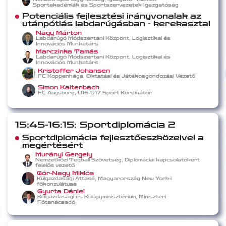
Sportakadémiák és Sportszervezetek Igazgatóság
Potenciális fejlesztési irányvonalak az
utánpótlás labdarúgásban - kerekasztal
Nagy Márton
Labdarúgó Módszertani Központ, Logisztikai és
Innovációs Munkatárs
Marczinka Tamás
Labdarúgó Módszertani Központ, Logisztikai és
Innovációs Munkatárs
Kristoffer Johansen
FC Koppenhága, Oktatási és Játékosgondozási Vezető
Simon Kaltenbach
FC Augsburg, U16-U17 Sport Kordinátor
15:45-16:15: Sportdiplomácia 2
Sportdiplomácia fejlesztőeszközeivel a
megértésért
Murányi Gergely
Nemzetközi Teqball Szövetség, Diplomáciai kapcsolatokért
felelős vezető
Gór-Nagy Miklós
Külgazdasági Attasé, Magyarország New York-i
főkonzulátusa
Gyurta Dániel
Külgazdasági és Külügyminisztérium, Miniszteri
Főtanácsadó