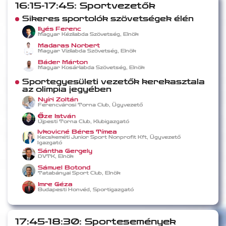
16:15-17:45: Sportvezetők
Sikeres sportolók szövetségek élén
Ilyés Ferenc
Magyar Kézilabda Szövetség, Elnök
Madaras Norbert
Magyar Vízilabda Szövetség, Elnök
Báder Márton
Magyar Kosárlabda Szövetség, Elnök
Sportegyesületi vezetők kerekasztala
az olimpia jegyében
Nyíri Zoltán
Ferencvárosi Torna Club, Ügyvezető
Őze István
Újpesti Torna Club, Klubigazgató
Ivkovicné Béres Tímea
Kecskeméti Junior Sport Nonprofit Kft, Ügyvezető
Igazgató
Sántha Gergely
DVTK, Elnök
Sámuel Botond
Tatabányai Sport Club, Elnök
Imre Géza
Budapesti Honvéd, Sportigazgató
17:45-18:30: Sportesemények