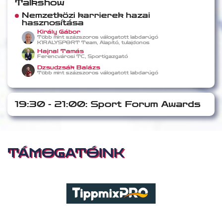
Talkshow
Nemzetközi karrierek hazai
hasznosítása
Király Gábor
Több mint százszoros válogatott labdarúgó
K1RALYSPORT Team, Alapító, tulajdonos
Hajnal Tamás
Ferencvárosi TC, Sportigazgató
Dzsudzsák Balázs
Több mint százszoros válogatott labdarúgó
19:30 - 21:00: Sport Forum Awards
TÁMOGATÓINK