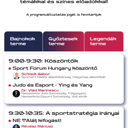
témákkal és színes előadókkal!
A programváltoztatás jogát is fenntartjuk.
Bajnokok
Győztesek
Legendák
terme
terme
terme
9:00-9:30: Köszöntők
Sport Forum Hungary köszöntő
Schmidt Gábor
Sportért felelős államtitkárság, Helyettes államtitkár
Judo és Esport - Ying és Yang
Dr. Vlad Marinescu
Nemzetközi Judo Szövetség, Főigazgató
Nemzetközi Esport Szövetség, Volt elnök
9:30-10:35: A sportstratégia irányai
NE TAlálj kifogást!
Révész Máriusz