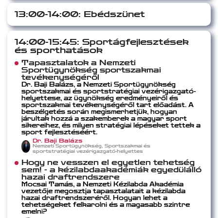
13:00-14:00: Ebédszünet
14:00-15:45: Sportágfejlesztések
és sporthatások
Tapasztalatok a Nemzeti
Sportügynökség sportszakmai
tevékenységéről
Dr. Baji Balázs, a Nemzeti Sportügynökség
sportszakmai és sportstratégiai vezérigazgató-
helyettese, az ügynökség eredményeiről és
sportszakmai tevékenységéről tart előadást. A
beszélgetés során megismerhetjük, hogyan
járultak hozzá a szakemberek a magyar sport
sikereihez, és milyen stratégiai lépéseket tettek a
sport fejlesztéséért.
Dr. Baji Balázs
Nemzeti Sportügynökség, Sportszakmai és
sportstratégiai vezérigazgató-helyettes
Hogy ne vesszen el egyetlen tehetség
sem! - a kézilabdaakadémiák egyedülálló
hazai draftrendszere
Mocsai Tamás, a Nemzeti Kézilabda Akadémia
vezetője megosztja tapasztalatait a kézilabda
hazai draftrendszeréről. Hogyan lehet a
tehetségeket felkarolni és a magasabb szintre
emelni?