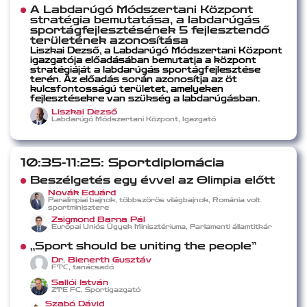
A Labdarúgó Módszertani Központ
stratégia bemutatása, a labdarúgás
sportágfejlesztésének 5 fejlesztendő
területének azonosítása
Liszkai Dezső, a Labdarúgó Módszertani Központ
igazgatója előadásában bemutatja a központ
stratégiáját a labdarúgás sportágfejlesztése
terén. Az előadás során azonosítja az öt
kulcsfontosságú területet, amelyeken
fejlesztésekre van szükség a labdarúgásban.
Liszkai Dezső
Labdarúgó Módszertani Központ, Igazgató
10:35-11:25: Sportdiplomácia
Beszélgetés egy évvel az Olimpia előtt
Novák Eduárd
Paralimpiai bajnok, többszörös világbajnok, Románia volt
sportminisztere
Zsigmond Barna Pál
Európai Uniós Ügyek Minisztériuma, Parlamenti államtitkár
„Sport should be uniting the people”
Dr. Bienerth Gusztáv
FTC, tanácsadó
Sallói István
ZTE FC, Sportigazgató
Szabó Dávid