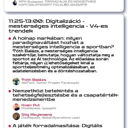
MTK Budapest, TÁRSADALMI ÉS NEMZETKÖZI
KAPCSOLATOKÉRT FELELŐS IGAZGATÓ
11:25-13:00: Digitalizáció -
mesterséges intelligencia - V4-es
trendek
A holnap markában: milyen
paradigmaváltást hozhat a
mesterséges intelligencia a sportban?
Tóth Balázs, a mesterséges intelligencia
szakértője, bemutatja, hogyan változtatja meg a
sportot az AI technológia. Az előadása során
feltárja, milyen új lehetőségeket kínál a
sportteljesítmény optimalizálásában, az
adatelemzésben és a döntéshozatalban.
Tóth Balázs
AlizTech, Senior Projekt Tanácsadó
Nemzetközi betekintés a
tehetségfejlesztésbe és a csapatérték-
menedzsmentbe
Koen Put
Doublepass, Igazgató
Stig Meylemans
Doublepass, Global Operations Lead
A játék forradalmasítása: Digitális