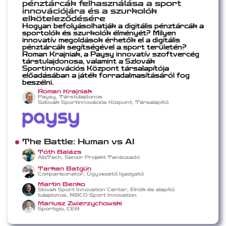
pénztárcák felhasználása a sport
innovációjára és a szurkolók
elköteleződésére
Hogyan befolyásolhatják a digitális pénztárcák a
sportolók és szurkolók élményét? Milyen
innovatív megoldások érhetők el a digitális
pénztárcák segítségével a sport területén?
Roman Krajniak, a Paysy innovatív szoftvercég
társtulajdonosa, valamint a Szlovák
Sportinnovációs Központ társalapítója
előadásában a játék forradalmasításáról fog
beszélni.
Roman Krajniak
Paysy, Társtulajdonos
Szlovák Sportinnovációs Központ, Társalapító
The Battle: Human vs AI
Tóth Balázs
AlizTech, Senior Projekt Tanácsadó
Tarkan Batgün
Comparisonator, Ügyvezető Igazgató
Martin Benko
Slovak Sport Innovation Center, Elnök és alapító
tulajdonos, MBCD Sport Innovation
Mariusz Zwierzychowski
Sportigio, CEO