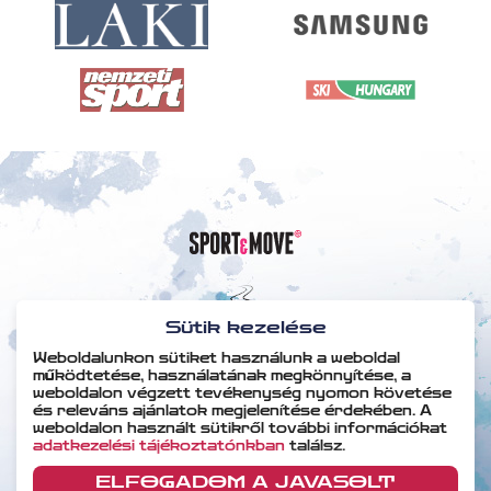
Sütik kezelése
Kapcsolat
Weboldalunkon sütiket használunk a weboldal
működtetése, használatának megkönnyítése, a
szervezes@sportforumhungary.hu
weboldalon végzett tevékenység nyomon követése
+36302315308
+36709489229
és releváns ajánlatok megjelenítése érdekében. A
weboldalon használt sütikről további információkat
2026 © 2023.sportforumhungary.hu - Minden jog
adatkezelési tájékoztatónkban
találsz.
fenntartva!
Á.SZ.F
|
Adatvédelem
|
Impresszum
|
ELFOGADOM A JAVASOLT